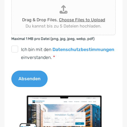
Drag & Drop Files,
Choose Files to Upload
Du kannst bis zu 5 Dateien hochladen.
Maximal 1 MB pro Datei (png, jpg, jpeg, webp, pdf)
D
Ich bin mit den
Datenschutzbestimmungen
S
einverstanden.
*
G
V
Absenden
O
-
A
E
l
i
t
n
e
v
r