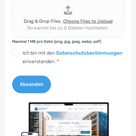
Drag & Drop Files,
Choose Files to Upload
Du kannst bis zu 5 Dateien hochladen.
Maximal 1 MB pro Datei (png, jpg, jpeg, webp, pdf)
D
Ich bin mit den
Datenschutzbestimmungen
S
einverstanden.
*
G
V
Absenden
O
-
A
E
l
i
t
n
e
v
r