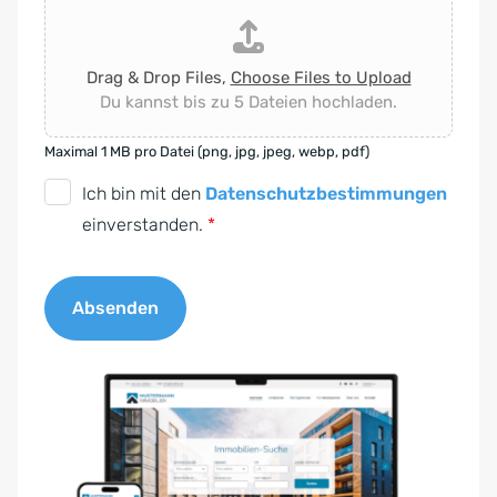
Drag & Drop Files,
Choose Files to Upload
Du kannst bis zu 5 Dateien hochladen.
Maximal 1 MB pro Datei (png, jpg, jpeg, webp, pdf)
D
Ich bin mit den
Datenschutzbestimmungen
S
einverstanden.
*
G
V
Absenden
O
-
A
E
l
i
t
n
e
v
r