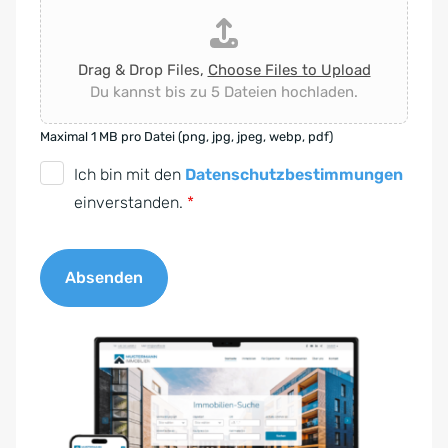
Drag & Drop Files,
Choose Files to Upload
Du kannst bis zu 5 Dateien hochladen.
Maximal 1 MB pro Datei (png, jpg, jpeg, webp, pdf)
D
Ich bin mit den
Datenschutzbestimmungen
S
einverstanden.
*
G
V
Absenden
O
-
A
E
l
i
t
n
e
v
r