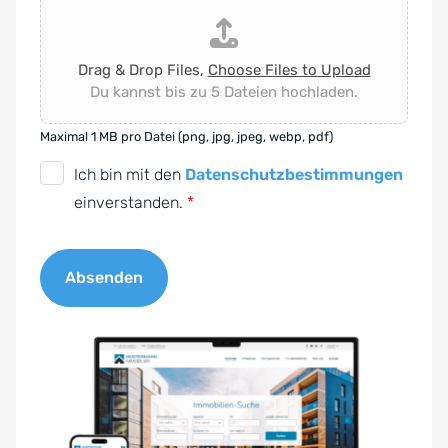
Drag & Drop Files,
Choose Files to Upload
Du kannst bis zu 5 Dateien hochladen.
Maximal 1 MB pro Datei (png, jpg, jpeg, webp, pdf)
D
Ich bin mit den
Datenschutzbestimmungen
S
einverstanden.
*
G
V
Absenden
O
-
A
E
l
i
t
n
e
v
r