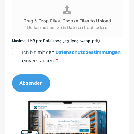
Drag & Drop Files,
Choose Files to Upload
Du kannst bis zu 5 Dateien hochladen.
Maximal 1 MB pro Datei (png, jpg, jpeg, webp, pdf)
D
Ich bin mit den
Datenschutzbestimmungen
S
einverstanden.
*
G
V
Absenden
O
-
A
E
l
i
t
n
e
v
r