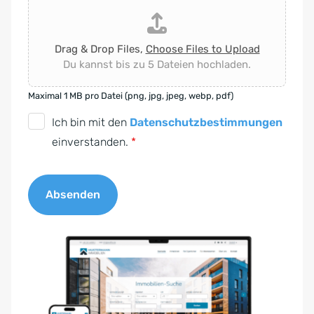
Drag & Drop Files,
Choose Files to Upload
Du kannst bis zu 5 Dateien hochladen.
Maximal 1 MB pro Datei (png, jpg, jpeg, webp, pdf)
D
Ich bin mit den
Datenschutzbestimmungen
S
einverstanden.
*
G
V
Absenden
O
-
A
E
l
i
t
n
e
v
r