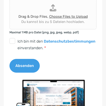
Drag & Drop Files,
Choose Files to Upload
Du kannst bis zu 5 Dateien hochladen.
Maximal 1 MB pro Datei (png, jpg, jpeg, webp, pdf)
D
Ich bin mit den
Datenschutzbestimmungen
S
einverstanden.
*
G
V
Absenden
O
-
A
E
l
i
t
n
e
v
r