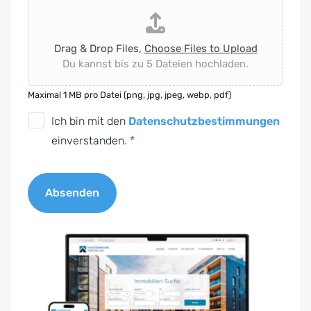
Drag & Drop Files,
Choose Files to Upload
Du kannst bis zu 5 Dateien hochladen.
Maximal 1 MB pro Datei (png, jpg, jpeg, webp, pdf)
D
Ich bin mit den
Datenschutzbestimmungen
S
einverstanden.
*
G
V
Absenden
O
-
A
E
l
i
t
n
e
v
r