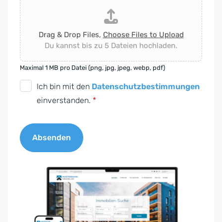
Drag & Drop Files,
Choose Files to Upload
Du kannst bis zu 5 Dateien hochladen.
Maximal 1 MB pro Datei (png, jpg, jpeg, webp, pdf)
D
Ich bin mit den
Datenschutzbestimmungen
S
einverstanden.
*
G
V
Absenden
O
-
A
E
l
i
t
n
e
v
r