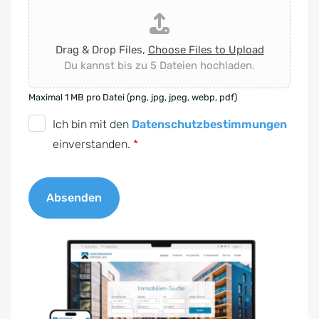
Drag & Drop Files,
Choose Files to Upload
Du kannst bis zu 5 Dateien hochladen.
Maximal 1 MB pro Datei (png, jpg, jpeg, webp, pdf)
D
Ich bin mit den
Datenschutzbestimmungen
S
einverstanden.
*
G
V
Absenden
O
-
A
E
l
i
t
n
e
v
r