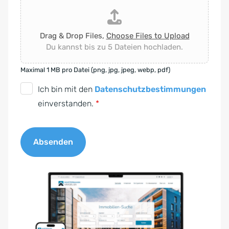
Drag & Drop Files,
Choose Files to Upload
Du kannst bis zu 5 Dateien hochladen.
Maximal 1 MB pro Datei (png, jpg, jpeg, webp, pdf)
D
Ich bin mit den
Datenschutzbestimmungen
S
einverstanden.
*
G
V
Absenden
O
-
A
E
l
i
t
n
e
v
r