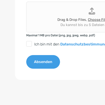
Drag & Drop Files,
Choose Fi
Du kannst bis zu 5 Dateien
Maximal 1 MB pro Datei (png, jpg, jpeg, webp, pdf)
D
Ich bin mit den
Datenschutzbestimmun
S
G
Absenden
V
O
A
-
l
E
t
i
e
n
r
v
n