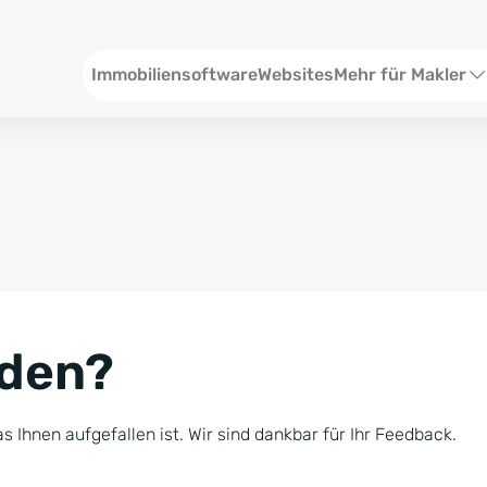
Header
Immobiliensoftware
Websites
Mehr für Makler
SEO und Content
W
Social Media
S
Social Ads
V
Google Ads
R
nden?
Newsletter-Pakete
B
Consulting
N
s Ihnen aufgefallen ist. Wir sind dankbar für Ihr Feedback.
Softwareschulunge