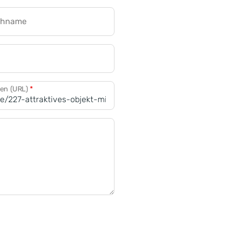
chname
CRM für Banken
den (URL)
*