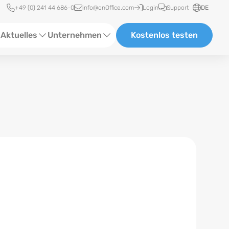
Schnellzugriff
+49 (0) 241 44 686-0
info@onOffice.com
Login
Support
DE
Aktuelles
Unternehmen
Kostenlos testen
ebinare
Über Uns
tatus-News
Partner und Kooperationen
eranstaltungen
Karriere
eferenzen
log
ewsletter
n