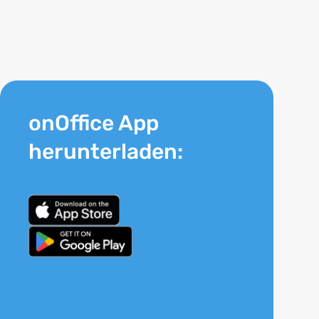
onOffice App
herunterladen: