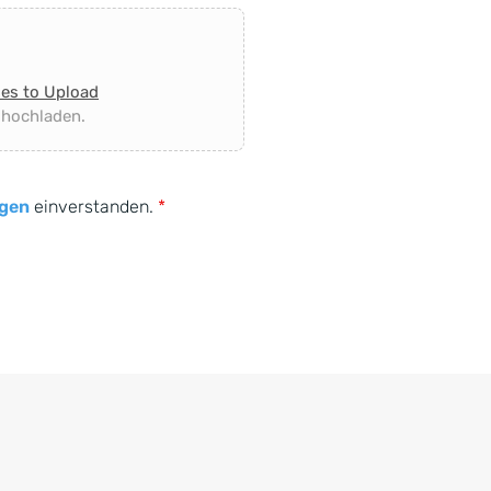
les to Upload
 hochladen.
gen
einverstanden.
*