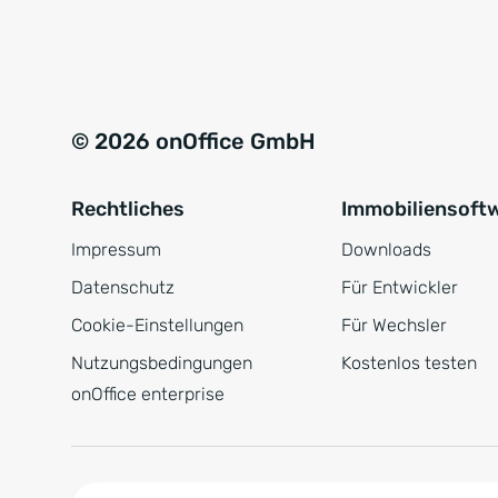
e
a
r
t
s
i
t
v
© 2026 onOffice GmbH
ä
e
n
:
Rechtliches
Immobiliensoft
d
n
Impressum
Downloads
i
Datenschutz
Für Entwickler
s
Cookie-Einstellungen
Für Wechsler
*
Nutzungsbedingungen
Kostenlos testen
onOffice enterprise