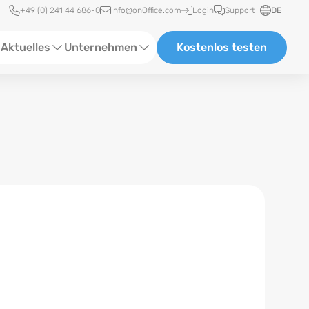
Schnellzugriff
+49 (0) 241 44 686-0
info@onOffice.com
Login
Support
DE
Aktuelles
Unternehmen
Kostenlos testen
ebinare
Über Uns
tatus-News
Partner und Kooperationen
eranstaltungen
Karriere
eferenzen
log
ewsletter
n