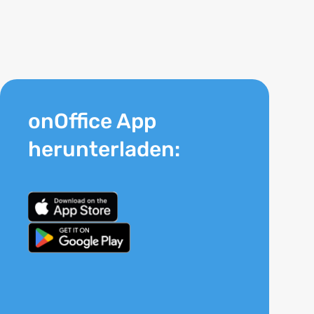
onOffice App
herunterladen: