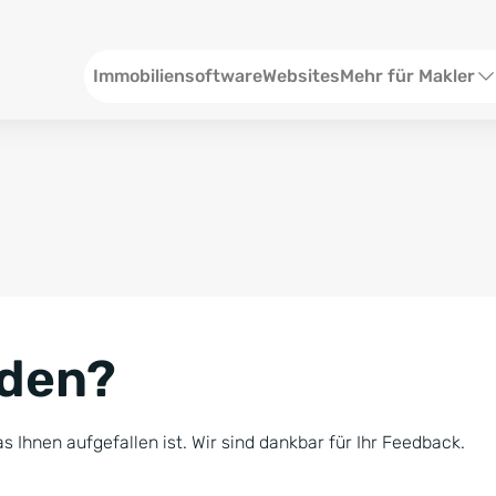
Header
Immobiliensoftware
Websites
Mehr für Makler
SEO und Content
W
Social Media
S
Social Ads
V
Google Ads
R
nden?
Newsletter-Pakete
B
Consulting
N
s Ihnen aufgefallen ist. Wir sind dankbar für Ihr Feedback.
Softwareschulunge