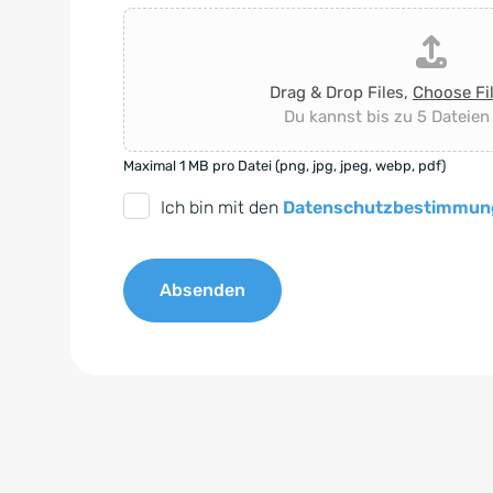
Drag & Drop Files,
Choose Fi
Du kannst bis zu 5 Dateien
Maximal 1 MB pro Datei (png, jpg, jpeg, webp, pdf)
D
Ich bin mit den
Datenschutzbestimmun
S
G
Absenden
V
O
A
-
l
E
t
i
e
n
r
v
n