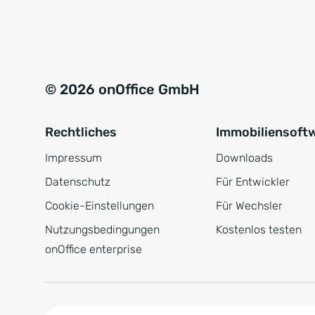
e
a
r
t
s
i
t
v
© 2026 onOffice GmbH
ä
e
n
:
Rechtliches
Immobiliensoft
d
n
Impressum
Downloads
i
Datenschutz
Für Entwickler
s
Cookie-Einstellungen
Für Wechsler
*
Nutzungsbedingungen
Kostenlos testen
onOffice enterprise