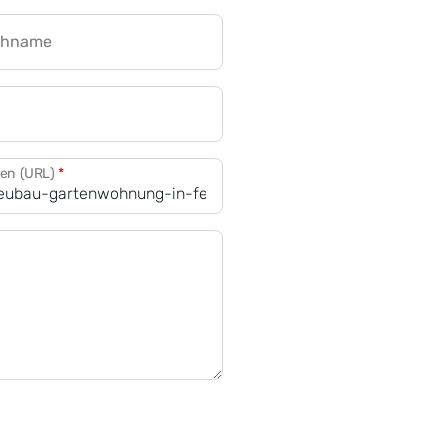
chname
CRM für Banken
den (URL)
*