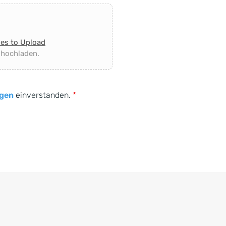
les to Upload
 hochladen.
gen
einverstanden.
*