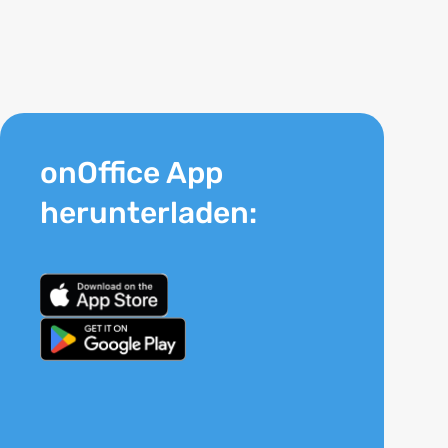
onOffice App
herunterladen: