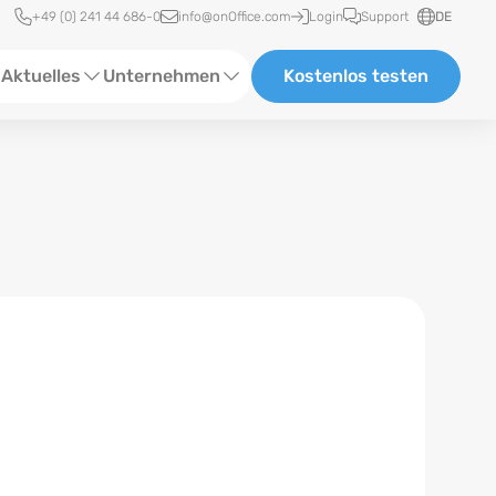
Schnellzugriff
+49 (0) 241 44 686-0
info@onOffice.com
Login
Support
DE
Aktuelles
Unternehmen
Kostenlos testen
ebinare
Über Uns
tatus-News
Partner und Kooperationen
eranstaltungen
Karriere
eferenzen
log
ewsletter
n