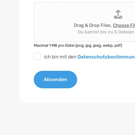
Drag & Drop Files,
Choose Fi
Du kannst bis zu 5 Dateien
Maximal 1 MB pro Datei (png, jpg, jpeg, webp, pdf)
D
Ich bin mit den
Datenschutzbestimmun
S
G
Absenden
V
O
A
-
l
E
t
i
e
n
r
v
n