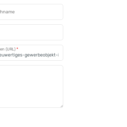
chname
CRM für Banken
den (URL)
*