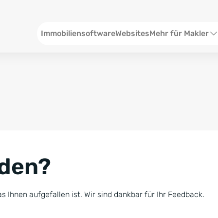
Header
Immobiliensoftware
Websites
Mehr für Makler
SEO und Content
W
Social Media
S
Social Ads
V
Google Ads
R
nden?
Newsletter-Pakete
B
Consulting
N
s Ihnen aufgefallen ist. Wir sind dankbar für Ihr Feedback.
Softwareschulunge