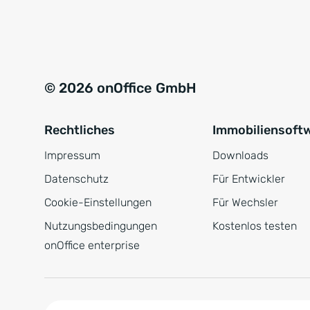
e
a
r
t
s
i
t
v
© 2026 onOffice GmbH
ä
e
n
:
Rechtliches
Immobiliensoft
d
n
Impressum
Downloads
i
Datenschutz
Für Entwickler
s
Cookie-Einstellungen
Für Wechsler
*
Nutzungsbedingungen
Kostenlos testen
onOffice enterprise