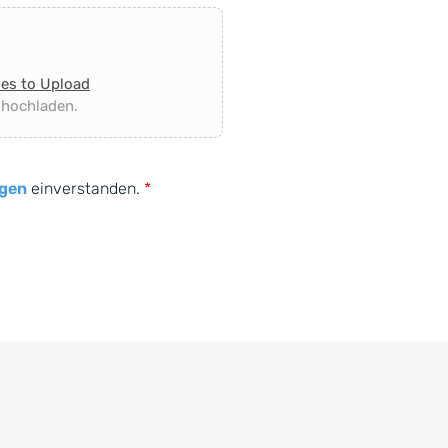
les to Upload
 hochladen.
gen
einverstanden.
*