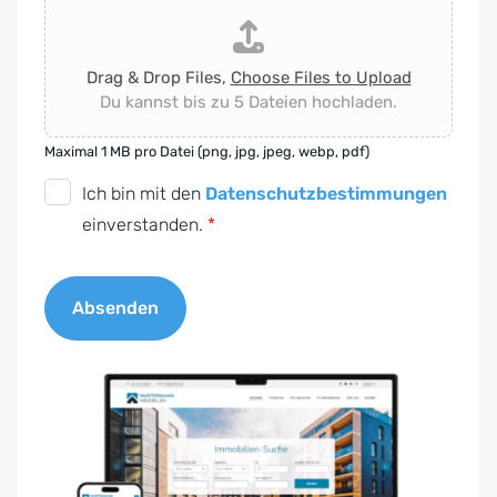
Drag & Drop Files,
Choose Files to Upload
Du kannst bis zu 5 Dateien hochladen.
Maximal 1 MB pro Datei (png, jpg, jpeg, webp, pdf)
D
Ich bin mit den
Datenschutzbestimmungen
S
einverstanden.
*
G
V
Absenden
O
-
A
E
l
i
t
n
e
v
r