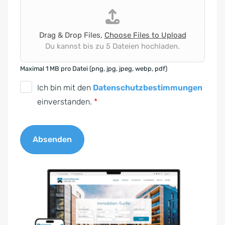
Drag & Drop Files,
Choose Files to Upload
Du kannst bis zu 5 Dateien hochladen.
Maximal 1 MB pro Datei (png, jpg, jpeg, webp, pdf)
D
Ich bin mit den
Datenschutzbestimmungen
S
einverstanden.
*
G
V
Absenden
O
-
A
E
l
i
t
n
e
v
r