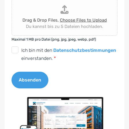
Drag & Drop Files,
Choose Files to Upload
Du kannst bis zu 5 Dateien hochladen.
Maximal 1 MB pro Datei (png, jpg, jpeg, webp, pdf)
D
Ich bin mit den
Datenschutzbestimmungen
S
einverstanden.
*
G
V
Absenden
O
-
A
E
l
i
t
n
e
v
r