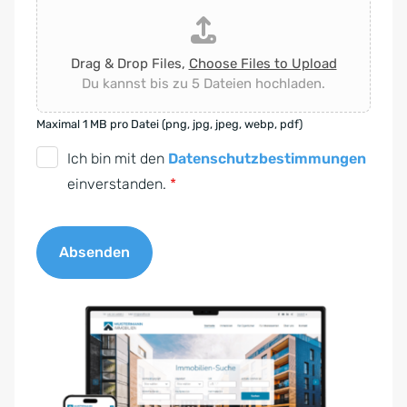
Drag & Drop Files,
Choose Files to Upload
Du kannst bis zu 5 Dateien hochladen.
Maximal 1 MB pro Datei (png, jpg, jpeg, webp, pdf)
D
Ich bin mit den
Datenschutzbestimmungen
S
einverstanden.
*
G
V
Absenden
O
-
A
E
l
i
t
n
e
v
r