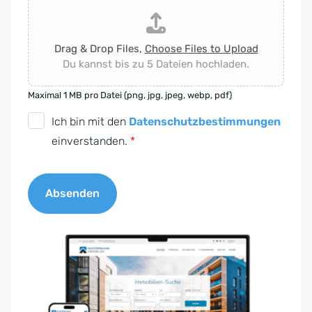
Drag & Drop Files,
Choose Files to Upload
Du kannst bis zu 5 Dateien hochladen.
Maximal 1 MB pro Datei (png, jpg, jpeg, webp, pdf)
D
Ich bin mit den
Datenschutzbestimmungen
S
einverstanden.
*
G
V
Absenden
O
-
A
E
l
i
t
n
e
v
r