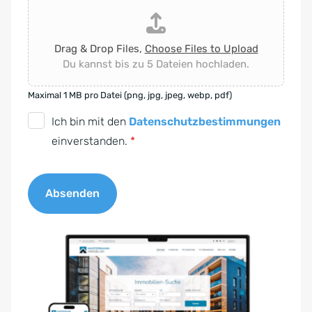
Drag & Drop Files,
Choose Files to Upload
Du kannst bis zu 5 Dateien hochladen.
Maximal 1 MB pro Datei (png, jpg, jpeg, webp, pdf)
D
Ich bin mit den
Datenschutzbestimmungen
S
einverstanden.
*
G
V
Absenden
O
-
A
E
l
i
t
n
e
v
r