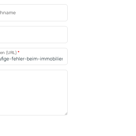
chname
CRM für Banken
den (URL)
*