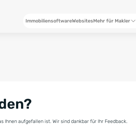
Header
Immobiliensoftware
Websites
Mehr für Makler
SEO und Content
W
Social Media
S
Social Ads
V
Google Ads
R
nden?
Newsletter-Pakete
B
Consulting
N
s Ihnen aufgefallen ist. Wir sind dankbar für Ihr Feedback.
Softwareschulunge