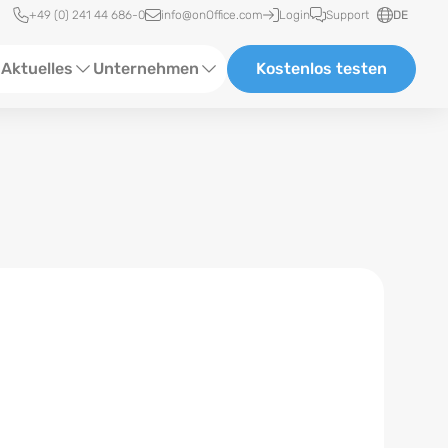
Schnellzugriff
+49 (0) 241 44 686-0
info@onOffice.com
Login
Support
DE
Aktuelles
Unternehmen
Kostenlos testen
ebinare
Über Uns
tatus-News
Partner und Kooperationen
eranstaltungen
Karriere
eferenzen
log
ewsletter
n