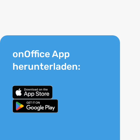
onOffice App
herunterladen: