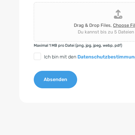
Drag & Drop Files,
Choose Fi
Du kannst bis zu 5 Dateien
Maximal 1 MB pro Datei (png, jpg, jpeg, webp, pdf)
D
Ich bin mit den
Datenschutzbestimmun
S
G
Absenden
V
O
A
-
l
E
t
i
e
n
r
v
n