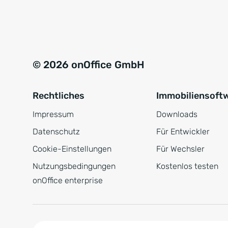
e
a
r
t
s
i
t
v
© 2026 onOffice GmbH
ä
e
n
:
Rechtliches
Immobiliensoft
d
n
Impressum
Downloads
i
Datenschutz
Für Entwickler
s
Cookie-Einstellungen
Für Wechsler
*
Nutzungsbedingungen
Kostenlos testen
onOffice enterprise