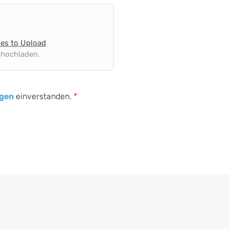
les to Upload
 hochladen.
gen
einverstanden.
*