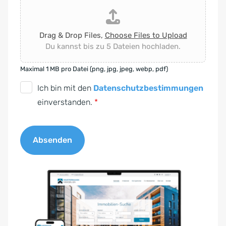
Drag & Drop Files,
Choose Files to Upload
Du kannst bis zu 5 Dateien hochladen.
Maximal 1 MB pro Datei (png, jpg, jpeg, webp, pdf)
D
Ich bin mit den
Datenschutzbestimmungen
S
einverstanden.
*
G
V
Absenden
O
-
A
E
l
i
t
n
e
v
r