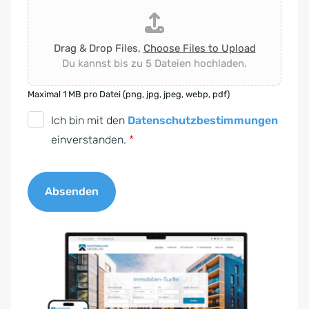
Drag & Drop Files,
Choose Files to Upload
Du kannst bis zu 5 Dateien hochladen.
Maximal 1 MB pro Datei (png, jpg, jpeg, webp, pdf)
D
Ich bin mit den
Datenschutzbestimmungen
S
einverstanden.
*
G
V
Absenden
O
-
A
E
l
i
t
n
e
v
r