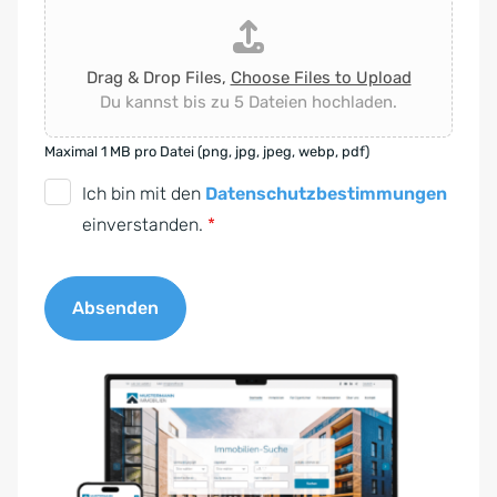
Drag & Drop Files,
Choose Files to Upload
Du kannst bis zu 5 Dateien hochladen.
Maximal 1 MB pro Datei (png, jpg, jpeg, webp, pdf)
D
Ich bin mit den
Datenschutzbestimmungen
S
einverstanden.
*
G
V
Absenden
O
-
A
E
l
i
t
n
e
v
r