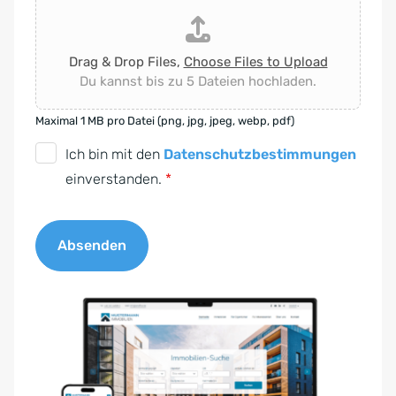
Drag & Drop Files,
Choose Files to Upload
Du kannst bis zu 5 Dateien hochladen.
Maximal 1 MB pro Datei (png, jpg, jpeg, webp, pdf)
D
Ich bin mit den
Datenschutzbestimmungen
S
einverstanden.
*
G
V
Absenden
O
-
A
E
l
i
t
n
e
v
r