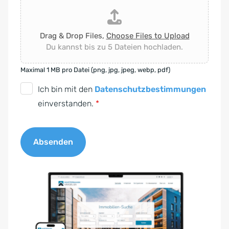
Drag & Drop Files,
Choose Files to Upload
Du kannst bis zu 5 Dateien hochladen.
Maximal 1 MB pro Datei (png, jpg, jpeg, webp, pdf)
D
Ich bin mit den
Datenschutzbestimmungen
S
einverstanden.
*
G
V
Absenden
O
-
A
E
l
i
t
n
e
v
r