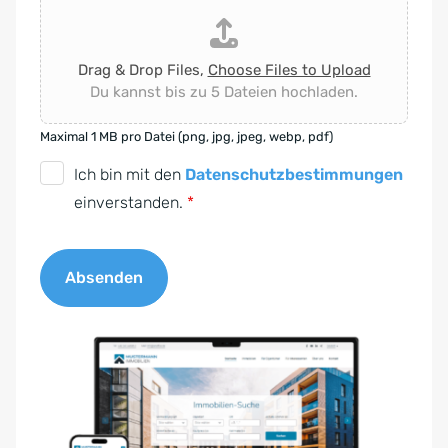
Drag & Drop Files,
Choose Files to Upload
Du kannst bis zu 5 Dateien hochladen.
Maximal 1 MB pro Datei (png, jpg, jpeg, webp, pdf)
D
Ich bin mit den
Datenschutzbestimmungen
S
einverstanden.
*
G
V
Absenden
O
-
A
E
l
i
t
n
e
v
r