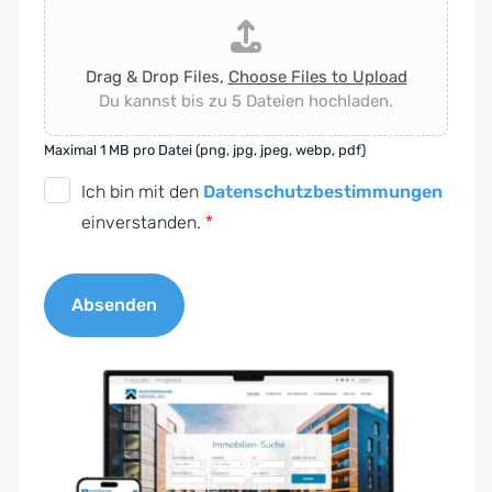
Drag & Drop Files,
Choose Files to Upload
Du kannst bis zu 5 Dateien hochladen.
Maximal 1 MB pro Datei (png, jpg, jpeg, webp, pdf)
D
Ich bin mit den
Datenschutzbestimmungen
S
einverstanden.
*
G
V
Absenden
O
-
A
E
l
i
t
n
e
v
r