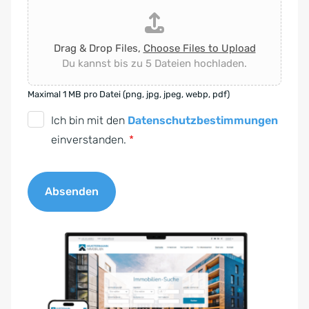
Drag & Drop Files,
Choose Files to Upload
Du kannst bis zu 5 Dateien hochladen.
Maximal 1 MB pro Datei (png, jpg, jpeg, webp, pdf)
D
Ich bin mit den
Datenschutzbestimmungen
S
einverstanden.
*
G
V
Absenden
O
-
A
E
l
i
t
n
e
v
r