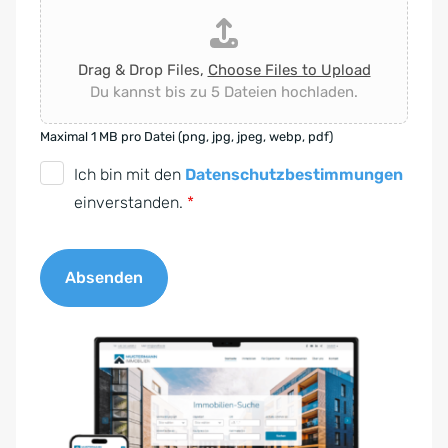
Drag & Drop Files,
Choose Files to Upload
Du kannst bis zu 5 Dateien hochladen.
Maximal 1 MB pro Datei (png, jpg, jpeg, webp, pdf)
D
Ich bin mit den
Datenschutzbestimmungen
S
einverstanden.
*
G
V
Absenden
O
-
A
E
l
i
t
n
e
v
r