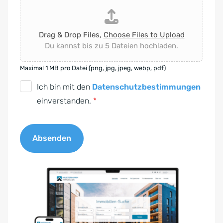
Drag & Drop Files,
Choose Files to Upload
Du kannst bis zu 5 Dateien hochladen.
Maximal 1 MB pro Datei (png, jpg, jpeg, webp, pdf)
D
Ich bin mit den
Datenschutzbestimmungen
S
einverstanden.
*
G
V
Absenden
O
-
A
E
l
i
t
n
e
v
r