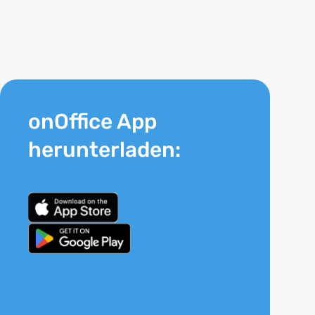
onOffice App
herunterladen: