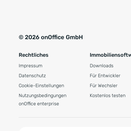
e
a
r
t
s
i
t
v
© 2026 onOffice GmbH
ä
e
n
:
Rechtliches
Immobiliensoft
d
n
Impressum
Downloads
i
Datenschutz
Für Entwickler
s
Cookie-Einstellungen
Für Wechsler
*
Nutzungsbedingungen
Kostenlos testen
onOffice enterprise