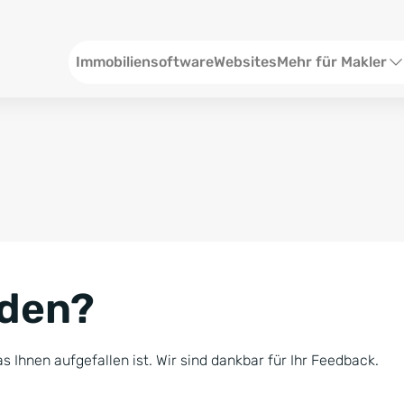
Header
Immobiliensoftware
Websites
Mehr für Makler
SEO und Content
W
Social Media
S
Social Ads
V
Google Ads
R
nden?
Newsletter-Pakete
B
Consulting
N
s Ihnen aufgefallen ist. Wir sind dankbar für Ihr Feedback.
Softwareschulunge