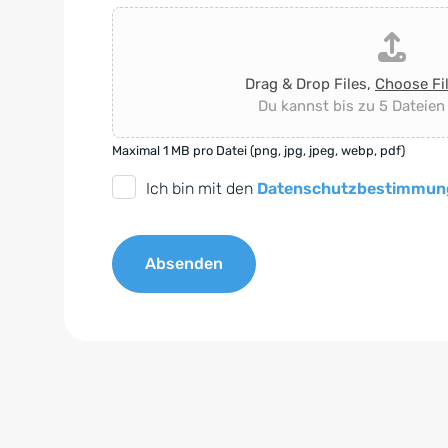
Drag & Drop Files,
Choose Fi
Du kannst bis zu 5 Dateien
Maximal 1 MB pro Datei (png, jpg, jpeg, webp, pdf)
D
Ich bin mit den
Datenschutzbestimmun
S
G
Absenden
V
O
A
-
l
E
t
i
e
n
r
v
n