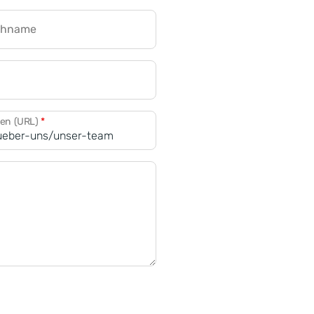
chname
CRM für Banken
den (URL)
*