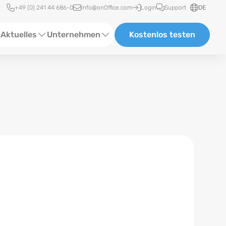
Schnellzugriff
+49 (0) 241 44 686-0
info@onOffice.com
Login
Support
DE
Aktuelles
Unternehmen
Kostenlos testen
ebinare
Über Uns
tatus-News
Partner und Kooperationen
eranstaltungen
Karriere
eferenzen
log
ewsletter
n