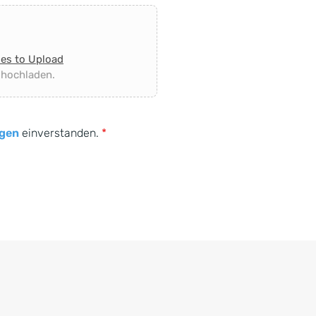
les to Upload
 hochladen.
gen
einverstanden.
*