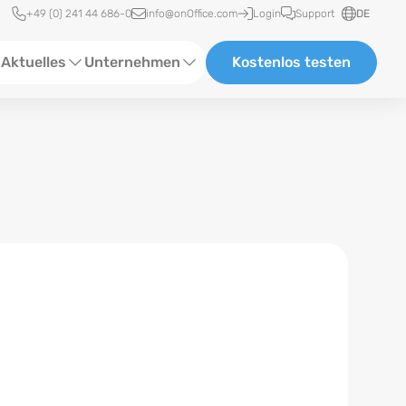
Schnellzugriff
+49 (0) 241 44 686-0
info@onOffice.com
Login
Support
DE
Aktuelles
Unternehmen
Kostenlos testen
ebinare
Über Uns
tatus-News
Partner und Kooperationen
eranstaltungen
Karriere
eferenzen
log
ewsletter
n