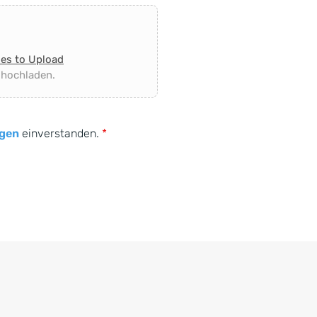
les to Upload
 hochladen.
gen
einverstanden.
*