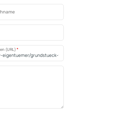
chname
CRM für Banken
den (URL)
*