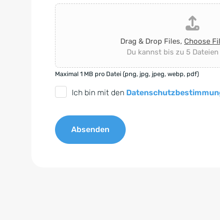
Drag & Drop Files,
Choose Fi
Du kannst bis zu 5 Dateien
Maximal 1 MB pro Datei (png, jpg, jpeg, webp, pdf)
D
Ich bin mit den
Datenschutzbestimmun
S
G
Absenden
V
O
A
-
l
E
t
i
e
n
r
v
n