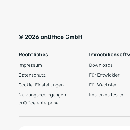
e
a
r
t
s
i
t
v
© 2026 onOffice GmbH
ä
e
n
:
Rechtliches
Immobiliensoft
d
n
Impressum
Downloads
i
Datenschutz
Für Entwickler
s
Cookie-Einstellungen
Für Wechsler
*
Nutzungsbedingungen
Kostenlos testen
onOffice enterprise