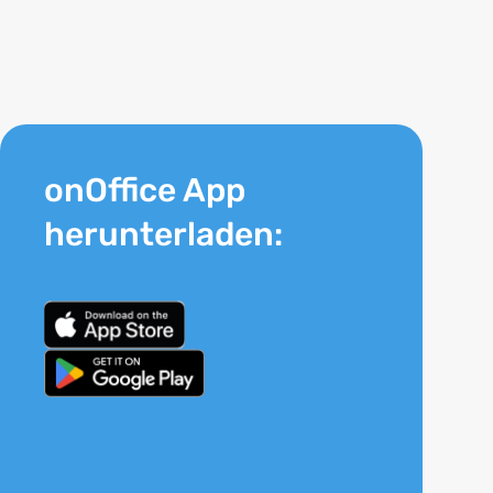
onOffice App
herunterladen: