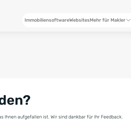
Header
Immobiliensoftware
Websites
Mehr für Makler
SEO und Content
W
Social Media
S
Social Ads
V
Google Ads
R
nden?
Newsletter-Pakete
B
Consulting
N
s Ihnen aufgefallen ist. Wir sind dankbar für Ihr Feedback.
Softwareschulunge