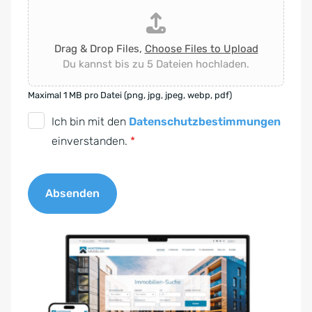
Drag & Drop Files,
Choose Files to Upload
Du kannst bis zu 5 Dateien hochladen.
Maximal 1 MB pro Datei (png, jpg, jpeg, webp, pdf)
D
Ich bin mit den
Datenschutzbestimmungen
S
einverstanden.
*
G
V
Absenden
O
-
A
E
l
i
t
n
e
v
r