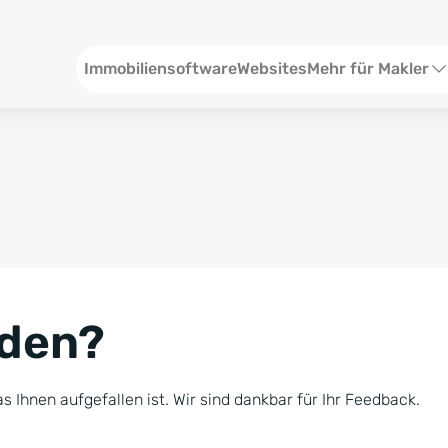
Header
Immobiliensoftware
Websites
Mehr für Makler
SEO und Content
W
Social Media
S
Social Ads
V
Google Ads
R
nden?
Newsletter-Pakete
B
Consulting
N
s Ihnen aufgefallen ist. Wir sind dankbar für Ihr Feedback.
Softwareschulunge