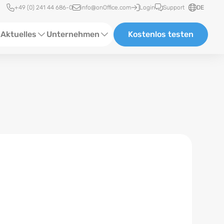
Schnellzugriff
+49 (0) 241 44 686-0
info@onOffice.com
Login
Support
DE
Aktuelles
Unternehmen
Kostenlos testen
ebinare
Über Uns
tatus-News
Partner und Kooperationen
eranstaltungen
Karriere
eferenzen
log
ewsletter
n