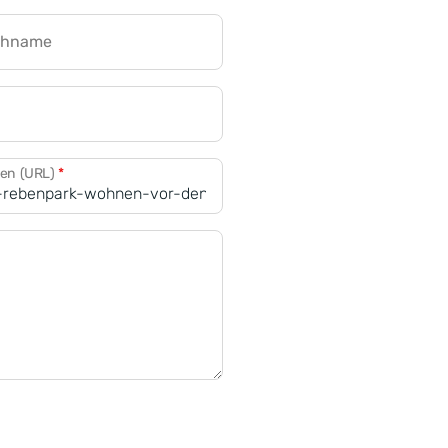
chname
CRM für Banken
den (URL)
*