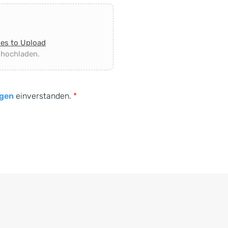
les to Upload
 hochladen.
gen
einverstanden.
*