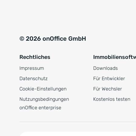
e
a
r
t
s
i
t
v
© 2026 onOffice GmbH
ä
e
n
:
Rechtliches
Immobiliensoft
d
n
Impressum
Downloads
i
Datenschutz
Für Entwickler
s
Cookie-Einstellungen
Für Wechsler
*
Nutzungsbedingungen
Kostenlos testen
onOffice enterprise