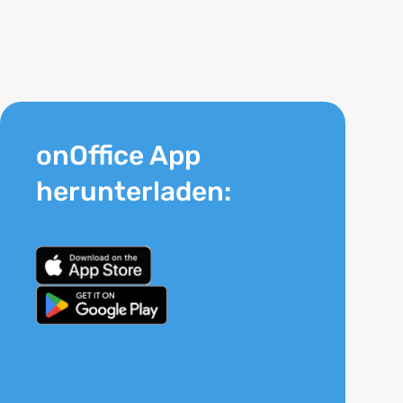
onOffice App
herunterladen: