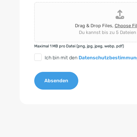
Drag & Drop Files,
Choose Fi
Du kannst bis zu 5 Dateien
Maximal 1 MB pro Datei (png, jpg, jpeg, webp, pdf)
D
Ich bin mit den
Datenschutzbestimmun
S
G
Absenden
V
O
A
-
l
E
t
i
e
n
r
v
n