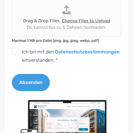
Drag & Drop Files,
Choose Files to Upload
Du kannst bis zu 5 Dateien hochladen.
Maximal 1 MB pro Datei (png, jpg, jpeg, webp, pdf)
D
Ich bin mit den
Datenschutzbestimmungen
S
einverstanden.
*
G
V
Absenden
O
-
A
E
l
i
t
n
e
v
r