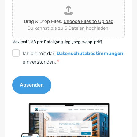
Drag & Drop Files,
Choose Files to Upload
Du kannst bis zu 5 Dateien hochladen.
Maximal 1 MB pro Datei (png, jpg, jpeg, webp, pdf)
D
Ich bin mit den
Datenschutzbestimmungen
S
einverstanden.
*
G
V
Absenden
O
-
A
E
l
i
t
n
e
v
r