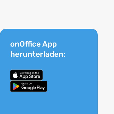
onOffice App
herunterladen: