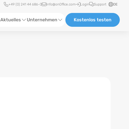
Schnellzugriff
+49 (0) 241 44 686-0
info@onOffice.com
Login
Support
DE
Aktuelles
Unternehmen
Kostenlos testen
ebinare
Über Uns
tatus-News
Partner und Kooperationen
eranstaltungen
Karriere
eferenzen
log
ewsletter
n