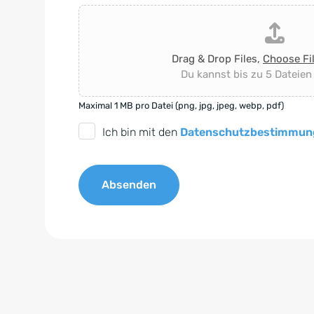
Drag & Drop Files,
Choose Fi
Du kannst bis zu 5 Dateien
Maximal 1 MB pro Datei (png, jpg, jpeg, webp, pdf)
D
Ich bin mit den
Datenschutzbestimmun
S
G
Absenden
V
O
A
-
l
E
t
i
e
n
r
v
n