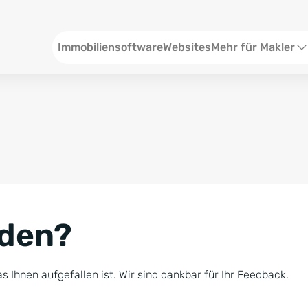
Header
Immobiliensoftware
Websites
Mehr für Makler
SEO und Content
W
Social Media
S
Social Ads
V
Google Ads
R
nden?
Newsletter-Pakete
B
Consulting
N
s Ihnen aufgefallen ist. Wir sind dankbar für Ihr Feedback.
Softwareschulunge