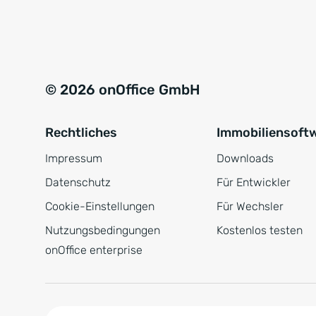
e
a
r
t
s
i
t
v
© 2026 onOffice GmbH
ä
e
n
:
Rechtliches
Immobiliensoft
d
n
Impressum
Downloads
i
Datenschutz
Für Entwickler
s
Cookie-Einstellungen
Für Wechsler
*
Nutzungsbedingungen
Kostenlos testen
onOffice enterprise