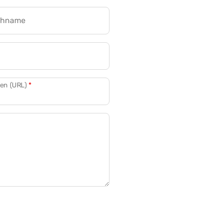
chname
CRM für Banken
den (URL)
*