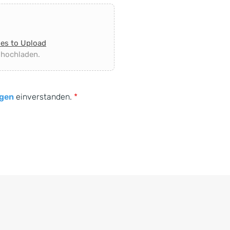
les to Upload
 hochladen.
gen
einverstanden.
*