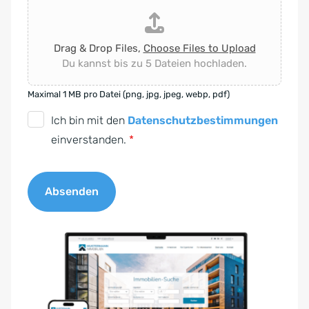
Drag & Drop Files,
Choose Files to Upload
Du kannst bis zu 5 Dateien hochladen.
Maximal 1 MB pro Datei (png, jpg, jpeg, webp, pdf)
D
Ich bin mit den
Datenschutzbestimmungen
S
einverstanden.
*
G
V
Absenden
O
-
A
E
l
i
t
n
e
v
r