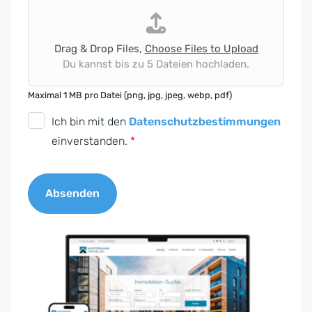
Drag & Drop Files,
Choose Files to Upload
Du kannst bis zu 5 Dateien hochladen.
Maximal 1 MB pro Datei (png, jpg, jpeg, webp, pdf)
D
Ich bin mit den
Datenschutzbestimmungen
S
einverstanden.
*
G
V
Absenden
O
-
A
E
l
i
t
n
e
v
r