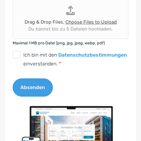
Drag & Drop Files,
Choose Files to Upload
Du kannst bis zu 5 Dateien hochladen.
Maximal 1 MB pro Datei (png, jpg, jpeg, webp, pdf)
D
Ich bin mit den
Datenschutzbestimmungen
S
einverstanden.
*
G
V
Absenden
O
-
A
E
l
i
t
n
e
v
r