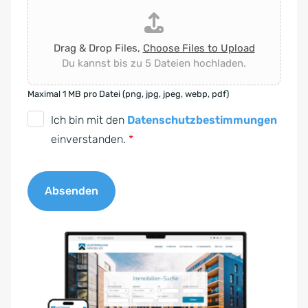
Drag & Drop Files,
Choose Files to Upload
Du kannst bis zu 5 Dateien hochladen.
Maximal 1 MB pro Datei (png, jpg, jpeg, webp, pdf)
D
Ich bin mit den
Datenschutzbestimmungen
S
einverstanden.
*
G
V
Absenden
O
-
A
E
l
i
t
n
e
v
r