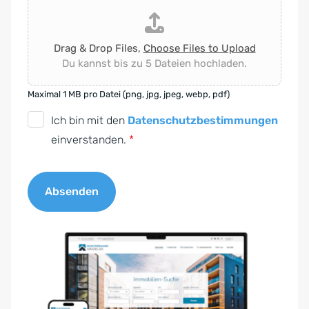
Drag & Drop Files,
Choose Files to Upload
Du kannst bis zu 5 Dateien hochladen.
Maximal 1 MB pro Datei (png, jpg, jpeg, webp, pdf)
D
Ich bin mit den
Datenschutzbestimmungen
S
einverstanden.
*
G
V
Absenden
O
-
A
E
l
i
t
n
e
v
r