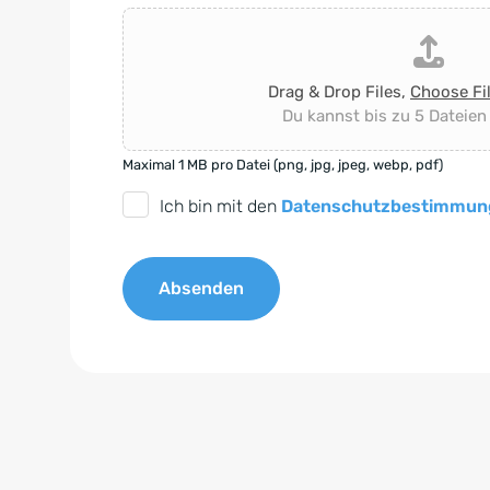
Drag & Drop Files,
Choose Fi
Du kannst bis zu 5 Dateien
Maximal 1 MB pro Datei (png, jpg, jpeg, webp, pdf)
D
Ich bin mit den
Datenschutzbestimmun
S
G
Absenden
V
O
A
-
l
E
t
i
e
n
r
v
n