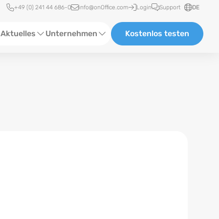
Schnellzugriff
+49 (0) 241 44 686-0
info@onOffice.com
Login
Support
DE
Aktuelles
Unternehmen
Kostenlos testen
ebinare
Über Uns
tatus-News
Partner und Kooperationen
eranstaltungen
Karriere
eferenzen
log
ewsletter
n