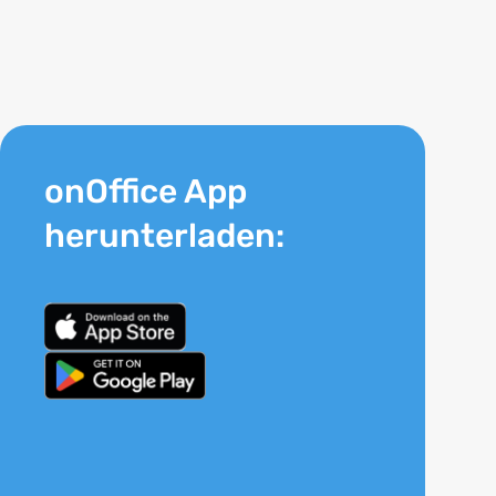
onOffice App
herunterladen: