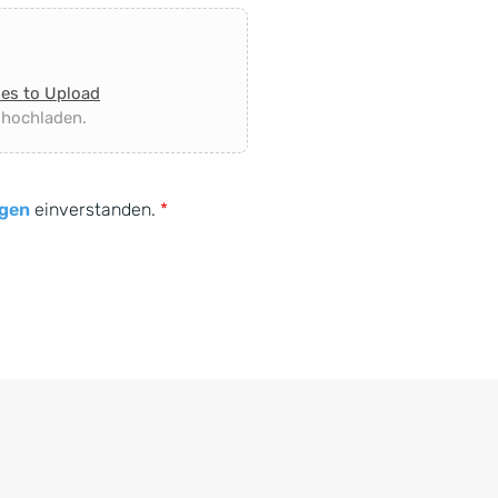
les to Upload
 hochladen.
gen
einverstanden.
*