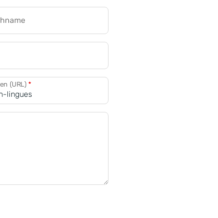
chname
CRM für Banken
den (URL)
*