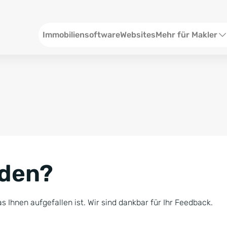
Header
Immobiliensoftware
Websites
Mehr für Makler
SEO und Content
W
Social Media
S
Social Ads
V
Google Ads
R
nden?
Newsletter-Pakete
B
Consulting
N
s Ihnen aufgefallen ist. Wir sind dankbar für Ihr Feedback.
Softwareschulunge