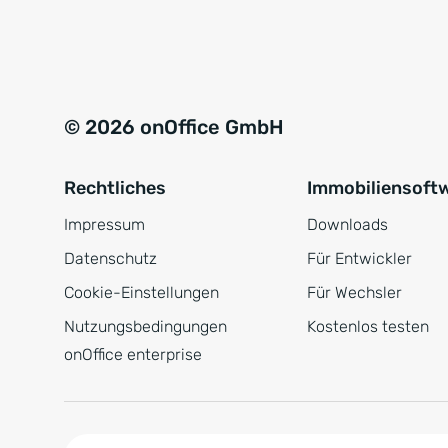
e
a
r
t
s
i
t
v
© 2026 onOffice GmbH
ä
e
n
:
Rechtliches
Immobiliensoft
d
n
Impressum
Downloads
i
Datenschutz
Für Entwickler
s
Cookie-Einstellungen
Für Wechsler
*
Nutzungsbedingungen
Kostenlos testen
onOffice enterprise