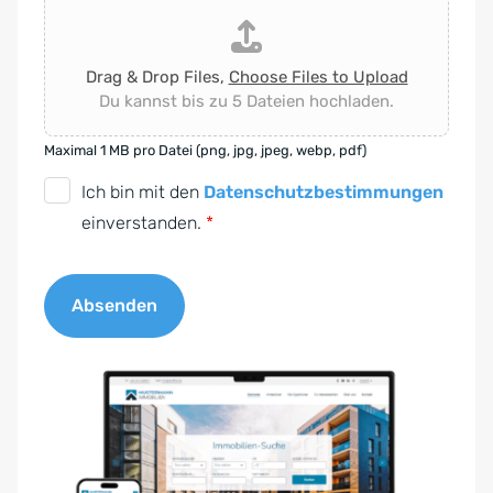
Drag & Drop Files,
Choose Files to Upload
Du kannst bis zu 5 Dateien hochladen.
Maximal 1 MB pro Datei (png, jpg, jpeg, webp, pdf)
D
Ich bin mit den
Datenschutzbestimmungen
S
einverstanden.
*
G
V
Absenden
O
-
A
E
l
i
t
n
e
v
r