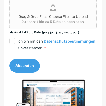
Drag & Drop Files,
Choose Files to Upload
Du kannst bis zu 5 Dateien hochladen.
Maximal 1 MB pro Datei (png, jpg, jpeg, webp, pdf)
D
Ich bin mit den
Datenschutzbestimmungen
S
einverstanden.
*
G
V
Absenden
O
-
A
E
l
i
t
n
e
v
r