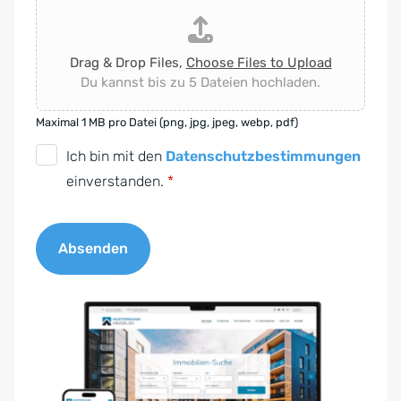
Drag & Drop Files,
Choose Files to Upload
Du kannst bis zu 5 Dateien hochladen.
Maximal 1 MB pro Datei (png, jpg, jpeg, webp, pdf)
D
Ich bin mit den
Datenschutzbestimmungen
S
einverstanden.
*
G
V
Absenden
O
-
A
E
l
i
t
n
e
v
r