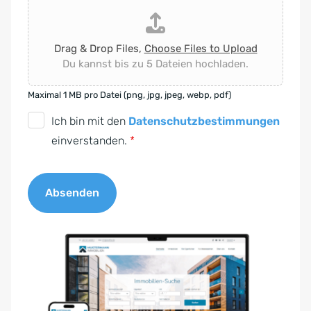
Drag & Drop Files,
Choose Files to Upload
Du kannst bis zu 5 Dateien hochladen.
Maximal 1 MB pro Datei (png, jpg, jpeg, webp, pdf)
D
Ich bin mit den
Datenschutzbestimmungen
S
einverstanden.
*
G
V
Absenden
O
-
A
E
l
i
t
n
e
v
r