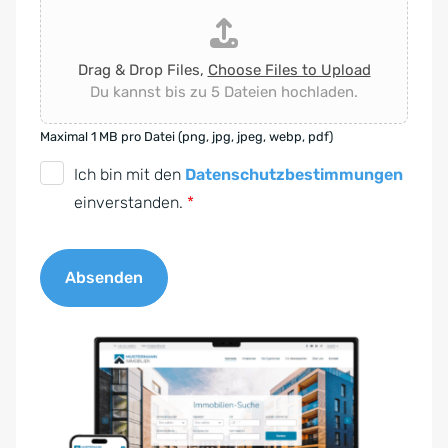
Drag & Drop Files,
Choose Files to Upload
Du kannst bis zu 5 Dateien hochladen.
Maximal 1 MB pro Datei (png, jpg, jpeg, webp, pdf)
D
Ich bin mit den
Datenschutzbestimmungen
S
einverstanden.
*
G
V
Absenden
O
-
A
E
l
i
t
n
e
v
r